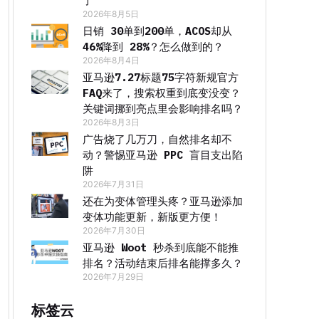
了
2026年8月5日
日销 30单到200单，ACOS却从
46%降到 28%？怎么做到的？
2026年8月4日
亚马逊7.27标题75字符新规官方
FAQ来了，搜索权重到底变没变？
关键词挪到亮点里会影响排名吗？
2026年8月3日
广告烧了几万刀，自然排名却不
动？警惕亚马逊 PPC 盲目支出陷
阱
2026年7月31日
还在为变体管理头疼？亚马逊添加
变体功能更新，新版更方便！
2026年7月30日
亚马逊 Woot 秒杀到底能不能推
排名？活动结束后排名能撑多久？
2026年7月29日
标签云