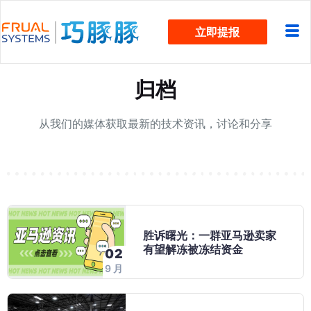
跳
立即提报
过
内
容
归档
从我们的媒体获取最新的技术资讯，讨论和分享
胜诉曙光：一群亚马逊卖家
有望解冻被冻结资金
02
9 月