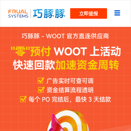
跳
立即提报
过
内
容