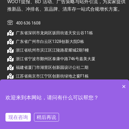
WOOT提报、BD 活动、广告策略与站外引流，为卖家提供
推新品、冲排名、宣品牌、清库存一站式合规增长方案。
400 636 1608
广东省深圳市龙岗区坂田街道天安云谷11栋
广东省广州市白云区1328创新大院D栋
浙江省杭州市滨江区江陵路星耀城2期1幢
浙江省宁波市鄞州区泰康中路746号嘉美大厦
福建省厦门市湖里区创新园设计公社二期
江苏省南京市江宁区创新街绿地之窗F1栋
×
欢迎来到本网站，请问有什么可以帮您？
© 2026 杭州顺昕商务服务有限公司版权所有. All Rights
Reserved
现在咨询
稍后再说
备案号：
浙ICP备2026009174号