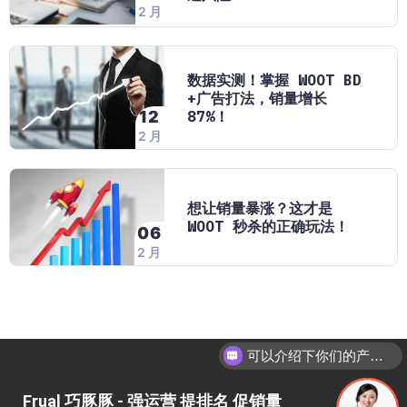
2 月
数据实测！掌握 WOOT BD
+广告打法，销量增长
87%！
12
2 月
想让销量暴涨？这才是
WOOT 秒杀的正确玩法！
06
2 月
可以介绍下你们的产品么
Frual 巧豚豚 - 强运营 提排名 促销量​