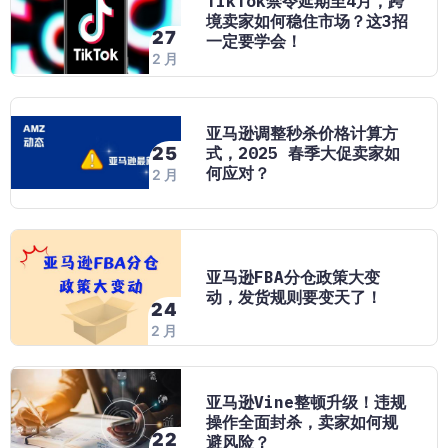
TikTok禁令延期至4月，跨
境卖家如何稳住市场？这3招
27
一定要学会！
2 月
亚马逊调整秒杀价格计算方
25
式，2025 春季大促卖家如
何应对？
2 月
亚马逊FBA分仓政策大变
动，发货规则要变天了！
24
2 月
亚马逊Vine整顿升级！违规
操作全面封杀，卖家如何规
22
避风险？