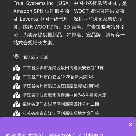
Frual Systems Inc（USA）中国业务团队巧豚豚，是
Amazon SPN 认证服务商、WOOT 资深直连供应商
及 Levanta 中国一级代理，深耕亚马逊卖家增长服
务。围绕 WOOT提报、BD 活动、广告策略与站外引
流，为卖家提供推新品、冲排名、宣品牌、清库存一
站式合规增长方案。
400 636 1608
广东省深圳市龙岗区坂田街道天安云谷11栋
广东省广州市白云区1328创新大院D栋
浙江省杭州市滨江区江陵路星耀城2期1幢
浙江省宁波市鄞州区泰康中路746号嘉美大厦
福建省厦门市湖里区创新园设计公社二期
江苏省南京市江宁区创新街绿地之窗F1栋
×
欢迎来到本网站，请问有什么可以帮您？