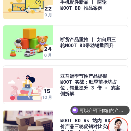
手机配件新品 | 两轮
WOOT BD 推品案例
22
9 月
断货产品重推 | 如何用三
轮WOOT BD带动销量回升
24
6 月
亚马逊季节性产品提报
WOOT 实战：旺季前抢坑占
位，销量提升 3 倍 + 的案
15
例拆解
10 月
可以介绍下你们的产品么
WOOT BD Vs 站内 BD：高
价产品三轮促销对比实战复