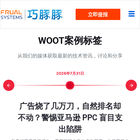
跳
立即提报
过
内
容
WOOT案例标签
从我们的媒体获取最新的技术资讯，讨论和分享
2026年7月31日
报？5 个
COS却从
mazon 入口
次大促“劳
字符新规官
颈？看这
却被费用
，下一轮旺
细步骤图
广告烧了几万刀，自然排名却
亚马逊 W
日销 3
Other S
亚马逊 
还在为
近两万
旺季单
亚马逊 
Prim
WOO
始行动了
在该规划
全流程实
ot BD
么做到的？
重到底变
算 Q4
跟卖？
不动？警惕亚马逊 PPC 盲目支
动节大
添加变
推排名
季已经
解：从
款家居老
46%降
吃掉？
消失
点里会影
有现金流
出陷阱
的不只
情况，有不少卖家也
 秒杀的时候是不是
，巧豚豚先回答一个大
巧豚豚最近在浏览
大家在第一次接触
在分享今天的 Wo
个在售的第三方卖家，
什么新兴工具？这和
后也有一些卖家问我
都在讨论： 同一款
都有同一个感觉，
家感兴趣的问题。