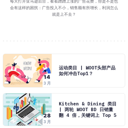
等报价-跑活动"三步
 15 日至 2027
环节。巧豚豚今天分享
了劳动节大促的消
26 日结束。对消费者来
每天打开亚马逊后台，看着蹭蹭上涨的广告花费，你是不是也
不少卖家对 WOO
亚马逊最近对卖家
这应该是多数卖家
巧豚豚了解到，202
又到了每周一例 W
巧豚豚今天登录
2026 年 Prim
 8 月 28 日到
7 个环节，环环相
进入旺季节奏
老品案例。
FBA、
会有这样的困扰：广告投入不小，销售额有所增长，利润怎么
息。亚马逊发送了劳
实在的问题：做完
走，但实际跑起来
加商品页面直接
说，这场大
一个 H
年 1
群里讨论最多的问题
就是上不去？
要一刀切改我的链
运动类目 | WOOT头部产品
如何冲击Top1？
14
3 月
Kitchen & Dining 类目
| 两轮 WOOT BD 日销量
翻 4 倍，关键词上 Top 5
28
3 月