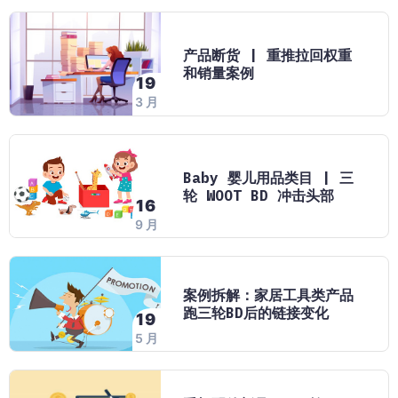
产品断货 | 重推拉回权重
和销量案例
19
3 月
Baby 婴儿用品类目 | 三
轮 WOOT BD 冲击头部
16
9 月
案例拆解：家居工具类产品
跑三轮BD后的链接变化
19
5 月