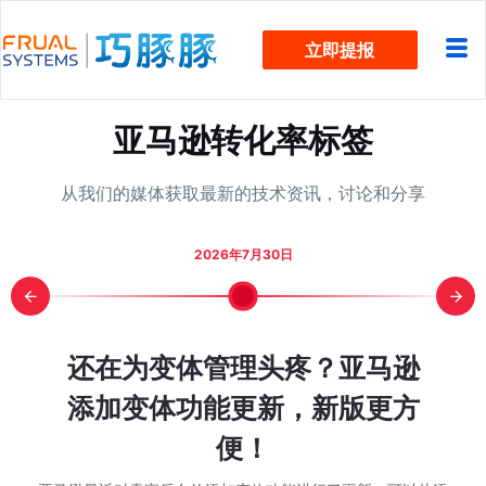
跳
立即提报
过
内
容
亚马逊转化率标签
从我们的媒体获取最新的技术资讯，讨论和分享
2026年7月30日
报？5 个
COS却从
字符新规官
颈？看这
助手不按搜
却被费用
然排名却
，下一轮旺
细步骤图
还在为变体管理头疼？亚马逊
亚马逊 W
日销 3
Other S
亚马逊7
近两万
亚马逊 
旺季单
亚马逊 
Prim
WOO
C 盲目支
sting
在该规划
全流程实
ot BD
么做到的？
重到底变
算 Q4
添加变体功能更新，新版更方
索排名推
推排名
季已经
解：从
款家居老
46%降
方FA
吃掉？
消失
点里会影
有现金流
和推荐？
便！
没变？
的不只
更容易
 秒杀的时候是不是
，巧豚豚先回答一个大
巧豚豚最近在浏览
大家在第一次接触
在分享今天的 Wo
什么新兴工具？这和
后也有一些卖家问我
都在讨论： 同一款
都有同一个感觉，
家感兴趣的问题。