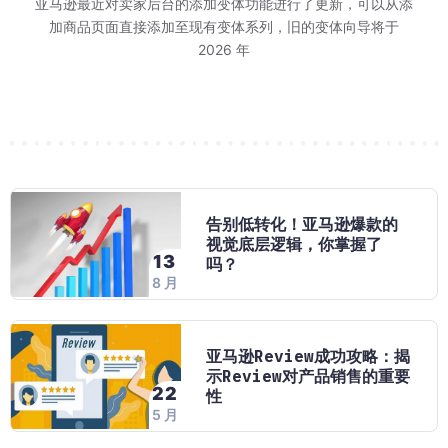
等报价-跑活动"三步
排的商品，和亚马逊
告花费，你是不是也
 15 日至 2027
环节。巧豚豚今天分享
26 日结束。对消费者来
亚马逊最近对卖家后台的添加变体功能进行了更新，可以从添
不少卖家对 WOO
不少卖家发现：同
这应该是多数卖家
巧豚豚了解到，202
又到了每周一例 W
2026 年 Prim
有所增长，利润怎么
批。 图源：Mark
7 个环节，环环相
进入旺季节奏
老品案例。
FBA、
加商品页面直接添加至现有变体系列，旧的变体向导将于
实在的问题：做完
Alexa 购物助
走，但实际跑起来
说，这场大
一个 H
年 1
群里讨论最多的问题
7月27日标题7
2026 年
要一刀切改我的链
无非两个：搜索
告别低转化！亚马逊爆款的
视觉底层逻辑，你掌握了
13
吗？
8 月
亚马逊Review成功攻略：揭
示Review对产品销售的重要
22
性
5 月