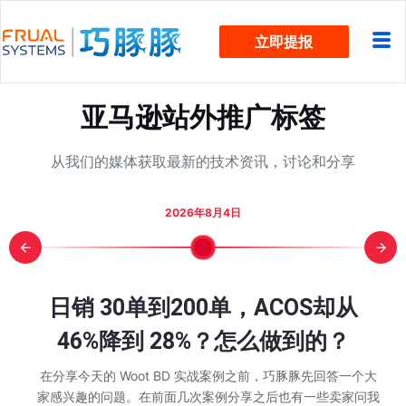
跳
立即提报
过
内
容
亚马逊站外推广标签
从我们的媒体获取最新的技术资讯，讨论和分享
2026年8月4日
报？5 个
mazon 入口
次大促“劳
颈？看这
却被费用
，下一轮旺
细步骤图
日销 30单到200单，ACOS却从
亚马逊 W
日销 3
Other S
亚马逊 
亚马逊7
广告烧
还在为
近两万
旺季单
亚马逊 
Prim
WOO
始行动了
在该规划
全流程实
ot BD
算 Q4
跟卖？
46%降到 28%？怎么做到的？
不动？警
动节大
添加变
推排名
季已经
解：从
款家居老
46%降
方FA
吃掉？
消失
有现金流
没变？
的不只
情况，有不少卖家也
 秒杀的时候是不是
在分享今天的 Woot BD 实战案例之前，巧豚豚先回答一个大
巧豚豚最近在浏览
大家在第一次接触
在分享今天的 Wo
个在售的第三方卖家，
什么新兴工具？这和
家感兴趣的问题。 在前面几次案例分享之后也有一些卖家问我
都在讨论： 同一款
都有同一个感觉，
家感兴趣的问题。