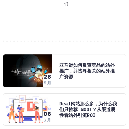
等报价-跑活动"三步
 15 日至 2027
环节。巧豚豚今天分享
了劳动节大促的消
26 日结束。对消费者来
不少卖家对 WOO
每天打开亚马逊后
亚马逊最近对卖家
这应该是多数卖家
巧豚豚了解到，202
又到了每周一例 W
巧豚豚今天登录
2026 年 Prim
们
 8 月 28 日到
7 个环节，环环相
进入旺季节奏
老品案例。
FBA、
会有这样的困扰：
息。亚马逊发送了劳
实在的问题：做完
走，但实际跑起来
加商品页面直接
说，这场大
一个 H
年 1
7月27日标题7
无非两个：搜索
亚马逊如何反查竞品的站外
推广，并找寻相关的站外推
广资源
28
5 月
Deal网站那么多，为什么我
们只推荐 WOOT？从渠道属
06
性看站外引流ROI
6 月