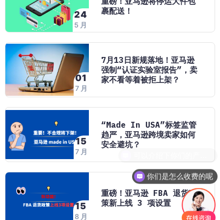
重磅！亚马逊将停运大件包
裹配送！
24
5 月
7月13日新规落地！亚马逊
强制“认证实验室报告”，卖
01
家不看等着被拒上架？
7 月
“Made In USA”标签监管
趋严，亚马逊跨境卖家如何
15
安全避坑？
7 月
你们是怎么收费的呢
重磅！亚马逊 FBA 退货政
策新上线 3 项设置
15
8 月