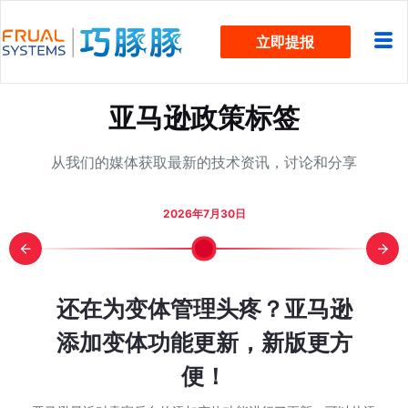
跳
立即提报
过
内
容
亚马逊政策标签
从我们的媒体获取最新的技术资讯，讨论和分享
2026年7月30日
报？5 个
COS却从
字符新规官
颈？看这
助手不按搜
却被费用
然排名却
，下一轮旺
细步骤图
还在为变体管理头疼？亚马逊
亚马逊 W
日销 3
Other S
亚马逊7
近两万
亚马逊 
旺季单
亚马逊 
Prim
WOO
C 盲目支
sting
在该规划
全流程实
ot BD
么做到的？
重到底变
算 Q4
添加变体功能更新，新版更方
索排名推
推排名
季已经
解：从
款家居老
46%降
方FA
吃掉？
消失
点里会影
有现金流
和推荐？
便！
没变？
的不只
更容易
 秒杀的时候是不是
，巧豚豚先回答一个大
巧豚豚最近在浏览
大家在第一次接触
在分享今天的 Wo
什么新兴工具？这和
后也有一些卖家问我
都在讨论： 同一款
都有同一个感觉，
家感兴趣的问题。