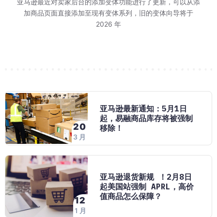
等报价-跑活动"三步
排的商品，和亚马逊
告花费，你是不是也
 15 日至 2027
环节。巧豚豚今天分享
26 日结束。对消费者来
亚马逊最近对卖家后台的添加变体功能进行了更新，可以从添
不少卖家对 WOO
不少卖家发现：同
这应该是多数卖家
巧豚豚了解到，202
又到了每周一例 W
2026 年 Prim
有所增长，利润怎么
批。 图源：Mark
7 个环节，环环相
进入旺季节奏
老品案例。
FBA、
加商品页面直接添加至现有变体系列，旧的变体向导将于
实在的问题：做完
Alexa 购物助
走，但实际跑起来
说，这场大
一个 H
年 1
群里讨论最多的问题
7月27日标题7
2026 年
要一刀切改我的链
无非两个：搜索
亚马逊最新通知：5月1日
起，易融商品库存将被强制
20
移除！
3 月
亚马逊退货新规 ！2月8日
起美国站强制 APRL，高价
值商品怎么保障？
12
1 月