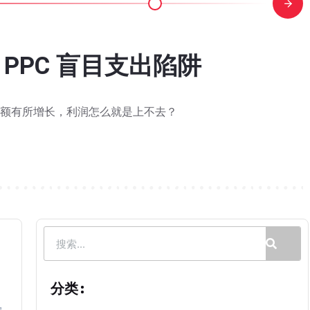
关
PC 盲目支出陷阱
规官方FAQ来了，搜索权重到底
下一轮旺季已经开始：大卖现在该
家居老链接如何靠Woot B
吃掉？亚马逊卖家该重算 Q4
搜索排名推荐？什么样的 Listi
能不能推排名？活动结束后排名
逊添加变体功能更新，新版
骤图解：从提交到结款，全流程
OS却从46%降到 28%？怎么
n Amazon 入口消失，亚马逊要取
秒杀怎么报？5 个高频问题解答
亮点里会影响排名吗？
AI 理解和推荐？
al，还有现金流
排名
额有所增长，利润怎么就是上不去？
时候是不是都有同一个感觉，满头都是问号：这又是什么新兴工具
以从添加商品页面直接添加至现有变体系列，旧的变体向导将于 2
卖家也都在讨论： 同一款 ASIN 下明明有好几个在售的第三
前最关心也最实在的问题：做完 Woot，我的亚马逊链接排名会涨
豚先回答一个大家感兴趣的问题。 在前面几次案例分享之后也有一些
价-跑活动"三步走，但实际跑起来才发现，整个流程包含 7 个环节
 月 15 日至 2027 年 1 月 14 日 期间执行，涉及 FBA、
最多的问题无非两个：搜索权重会不会掉？AI是不是要一刀切改我的
亚马逊 Alexa 购物助手推荐的商品，经常不是同一批。 图源
 23-26 日结束。对消费者来说，这场大促已经过去；但对真正进入旺季节
环节。巧豚豚今天分享一个 Home & Kitchen 类目老品案例。
分类: