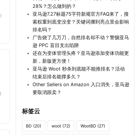
28%？怎么做到的？
亚马逊7.27标题75字符新规官方FAQ来了，搜
的
索权重到底变没变？关键词挪到亮点里会影响
排名吗？
广告烧了几万刀，自然排名却不动？警惕亚马
逊 PPC 盲目支出陷阱
还在为变体管理头疼？亚马逊添加变体功能更
新，新版更方便！
亚马逊 Woot 秒杀到底能不能推排名？活动
结束后排名能撑多久？
Other Sellers on Amazon 入口消失，亚马逊
要取消跟卖？
排
标签云
BD
(20)
woot
(72)
WootBD
(27)