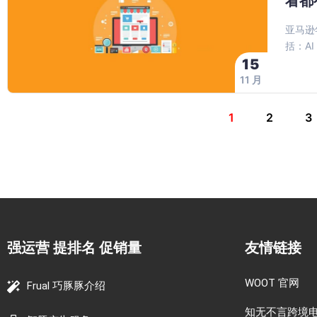
看都
亚马逊
括：A
15
11 月
1
2
3
强运营 提排名 促销量
友情链接
WOOT 官网
Frual 巧豚豚介绍
知无不言跨境