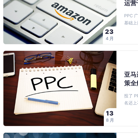
运营
PPC
基础上
23
4 月
亚马
策全
投了 
名还上
13
8 月