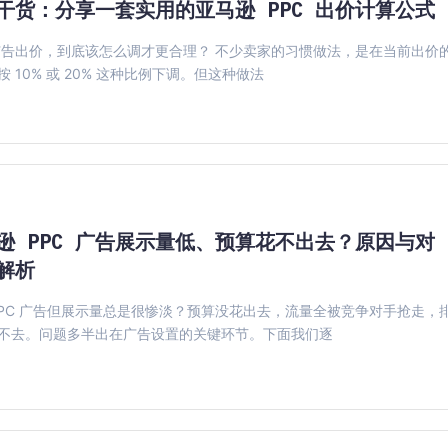
干货：分享一套实用的亚马逊 PPC 出价计算公式
 广告出价，到底该怎么调才更合理？ 不少卖家的习惯做法，是在当前出价
按 10% 或 20% 这种比例下调。但这种做法
逊 PPC 广告展示量低、预算花不出去？原因与对
解析
PPC 广告但展示量总是很惨淡？预算没花出去，流量全被竞争对手抢走，
不去。问题多半出在广告设置的关键环节。下面我们逐