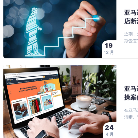
亚马
店断
近期，
期设置
19
12 月
亚马
操案
在亚马
清晰、
24
4 月