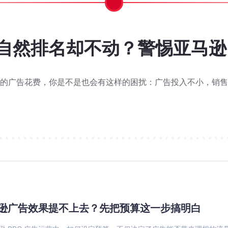
Q来了，搜索权重到底变没变？
经开始：大卖现在该规划的不只是
接如何靠Woot BD突破类目
逊卖家该重算 Q4 这笔账了
？什么样的 Listing 更容易
提交到结款，全流程实操指南
6%降到 28%？怎么做到的？
？5 个高频问题解答
然排名却不动？警惕亚马逊 P
亚马逊7.27标题75字符新
Prime Day 刚结束，
近两万评价却陷入瓶颈？看这款
旺季单量上涨，利润却被费用
亚马逊 Alexa 购物助手不按
亚马逊 Woot 秒杀到底
还在为变体管理头疼？亚马
WOOT 提报流程详细步
日销 30单到200单，AC
Other Sellers o
亚马逊 Woot 
响排名吗？
推荐？
现金流
键词挪到
被 
De
个感觉，满头都是问号：这又是什么新兴工具？这和亚马逊
的问题。 在前面几次案例分享之后也有一些卖家问我们
实际跑起来才发现，整个流程包含 7 个环节，环环相
 年 1 月 14 日 期间执行，涉及 FBA、
的广告花费，你是不是也会有这样的困扰：广告投入不小，销售
大家在第一次接触到巧豚豚和亚马逊 Woot 秒杀的
亚马逊最近对卖家后台的添加变体功能进行了更新，可
巧豚豚最近在浏览前台的时候发现了一个情况，有不少
这应该是多数卖家，在提报亚马逊 Woot 秒杀以
在分享今天的 Woot BD 实战案例之前，巧豚
不少卖家对 WOOT 的印象还停留在"提报-等报
巧豚豚了解到，2026 年旺季配送费将在 10
索权重会不会掉？AI是不是要一刀切改我的链接？ 7
物助手推荐的商品，经常不是同一批。 图源：Mark
费者来说，这场大促已经过去；但对真正进入旺季节奏
Home & Kitchen 类目老品案例。
7月27日标题75字符新规上线以来，卖家群里讨论
不少卖家发现：同一个品类，搜索首页前排的商品，和
2026 年 Prime Day 已于 6 月
又到了每周一例 Woot BD 实战案例的
逊广告效果提不上去？先把预算这一步搞明白