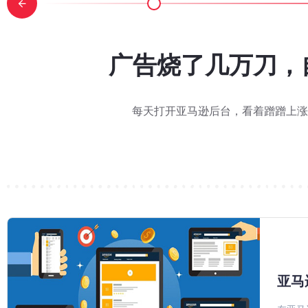
.27标题75字符新规官方FA
 Day 刚结束，下一轮旺季已
价却陷入瓶颈？看这款家居老链
上涨，利润却被费用吃掉？亚马
lexa 购物助手不按搜索排名推荐
T 提报流程详细步骤图解：从
30单到200单，ACOS却从4
亚马逊 Woot 秒杀怎么报
广告烧了几万刀，自
键词挪到亮点里会影
被 AI 理解和
Deal，还有
排名
次接触到巧豚豚和亚马逊 Woot 秒杀的时候是不是都有同一
天的 Woot BD 实战案例之前，巧豚豚先回答一个大家感兴趣
家对 WOOT 的印象还停留在"提报-等报价-跑活动"三步走，但
巧豚豚了解到，2026 年旺季配送费将在 10 月 15 日至 2027
每天打开亚马逊后台，看着蹭蹭上涨
日标题75字符新规上线以来，卖家群里讨论最多的问题无非两个：搜
发现：同一个品类，搜索首页前排的商品，和亚马逊 Alexa 购
2026 年 Prime Day 已于 6 月 23-26 日结束。对消
又到了每周一例 Woot BD 实战案例的环节。巧豚豚今天分享一个 
亚马