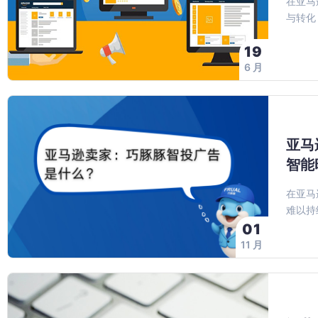
在亚马
与转化
19
6 月
亚马
智能
在亚马
难以持
01
11 月