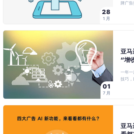
牌广告
28
1 月
亚马
“增
一年一
技巧，
01
7 月
亚马