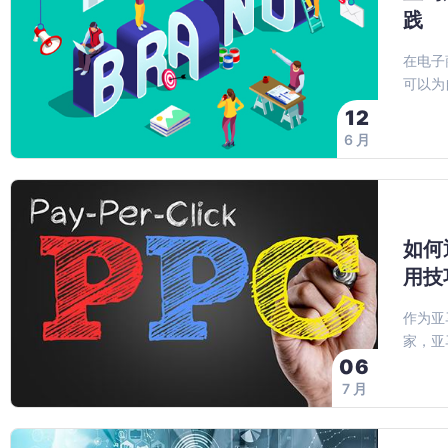
践
在电子
可以为
12
6 月
如何
用技
作为亚
家，亚
06
7 月