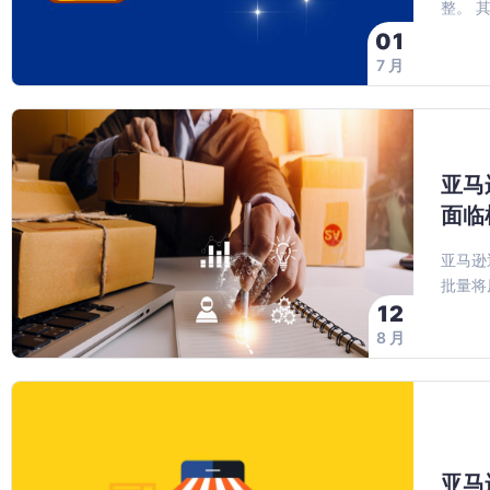
整。 
01
7 月
亚马
面临
亚马逊
批量将
12
8 月
亚马