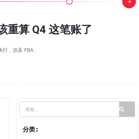
重算 Q4 这笔账了
规官方FAQ来了，搜索权重到底
下一轮旺季已经开始：大卖现在该
家居老链接如何靠Woot B
吃掉？亚马逊卖家该重算 Q4
不动？警惕亚马逊 PPC 盲
能不能推排名？活动结束后排名
促“劳动节大促”定档！你开始
骤图解：从提交到结款，全流程
马逊添加变体功能更新，新版
OS却从46%降到 28%？怎么
OS却从46%降到 28%？怎么
n Amazon 入口消失，亚马逊要取
秒杀怎么报？5 个高频问题解答
亮点里会影响排名吗？
al，还有现金流
排名
间执行，涉及 FBA、
是也会有这样的困扰：广告投入不小，销售额有所增长，利润怎
时候是不是都有同一个感觉，满头都是问号：这又是什么新兴工具
卖家也都在讨论： 同一款 ASIN 下明明有好几个在售的第三
以从添加商品页面直接添加至现有变体系列，旧的变体向导将于 
前最关心也最实在的问题：做完 Woot，我的亚马逊链接排名会涨
豚先回答一个大家感兴趣的问题。 在前面几次案例分享之后也有一些
豚先回答一个大家感兴趣的问题。 在前面几次案例分享之后也有一些
的消息。亚马逊发送了劳动节大促的通知，时间定在 8 月 28
价-跑活动"三步走，但实际跑起来才发现，整个流程包含 7 个环节
 月 15 日至 2027 年 1 月 14 日 期间执行，涉及 FBA、
最多的问题无非两个：搜索权重会不会掉？AI是不是要一刀切改我的
 23-26 日结束。对消费者来说，这场大促已经过去；但对真正进入旺季节
环节。巧豚豚今天分享一个 Home & Kitchen 类目老品案例。
分类: