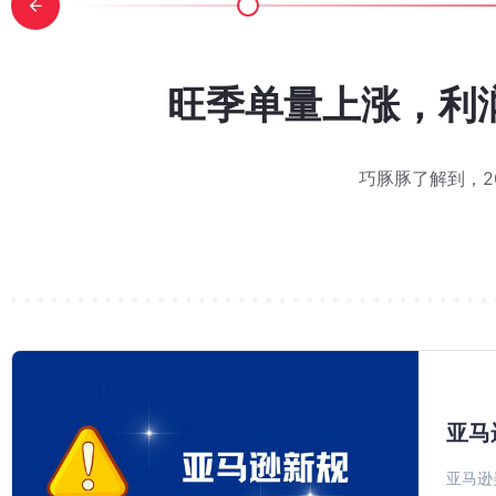
 Day 刚结束，下一轮旺季已
价却陷入瓶颈？看这款家居老链
Q4 前最后一次大促“劳动节
T 提报流程详细步骤图解：从
er Sellers on Amazo
亚马逊 Woot 秒杀怎么报
旺季单量上涨，利润
Deal，还有
排名
次接触到巧豚豚和亚马逊 Woot 秒杀的时候是不是都有同一
在浏览前台的时候发现了一个情况，有不少卖家也都在讨论： 同一
天登录卖家后台，第一眼先看到了劳动节大促的消息。亚马逊发送了
家对 WOOT 的印象还停留在"提报-等报价-跑活动"三步走，但
巧豚豚了解到，202
2026 年 Prime Day 已于 6 月 23-26 日结束。对消
又到了每周一例 Woot BD 实战案例的环节。巧豚豚今天分享一个 
亚马
亚马逊美