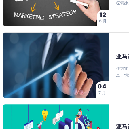
探索建
12
6 月
亚马
作为亚
足、销
04
7 月
亚马