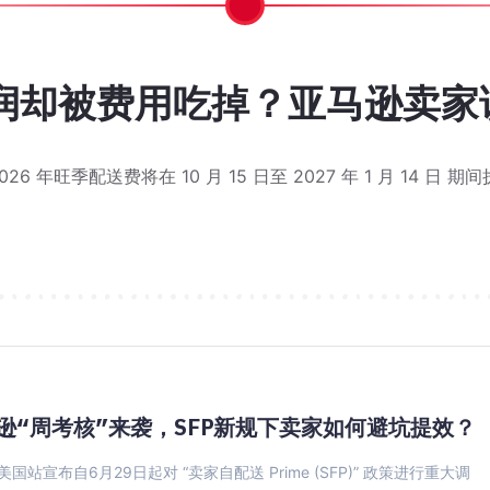
经开始：大卖现在该规划的不只是
接如何靠Woot BD突破类目
大促”定档！你开始行动了吗？
提交到结款，全流程实操指南
n 入口消失，亚马逊要取消跟卖？
？5 个高频问题解答
却被费用吃掉？亚马逊卖家该
亚马逊7.27标题75字符新
Prime Day 刚结束，
近两万评价却陷入瓶颈？看这款
旺季单量上涨，利润却被费用
广告烧了几万刀，自然排名却
亚马逊 Woot 秒杀到底
亚马逊 Q4 前最后一次大
WOOT 提报流程详细步
还在为变体管理头疼？亚
日销 30单到200单，AC
日销 30单到200单，AC
Other Sellers o
亚马逊 Woot 
现金流
键词挪到
De
个感觉，满头都是问号：这又是什么新兴工具？这和亚马逊
款 ASIN 下明明有好几个在售的第三方卖家，可商
劳动节大促的通知，时间定在 8 月 28 日到 9
实际跑起来才发现，整个流程包含 7 个环节，环环相
6 年旺季配送费将在 10 月 15 日至 2027 年 1 月 14 日 期
每天打开亚马逊后台，看着蹭蹭上涨的广告花费，你是不
大家在第一次接触到巧豚豚和亚马逊 Woot 秒杀的
巧豚豚最近在浏览前台的时候发现了一个情况，有不少
亚马逊最近对卖家后台的添加变体功能进行了更新，可
这应该是多数卖家，在提报亚马逊 Woot 秒杀以
在分享今天的 Woot BD 实战案例之前，巧豚
在分享今天的 Woot BD 实战案例之前，巧豚
巧豚豚今天登录卖家后台，第一眼先看到了劳动节大促
不少卖家对 WOOT 的印象还停留在"提报-等报
巧豚豚了解到，2026 年旺季配送费将在 10
费者来说，这场大促已经过去；但对真正进入旺季节奏
Home & Kitchen 类目老品案例。
7月27日标题75字符新规上线以来，卖家群里讨论
2026 年 Prime Day 已于 6 月
又到了每周一例 Woot BD 实战案例的
逊“周考核”来袭，SFP新规下卖家如何避坑提效？
国站宣布自6月29日起对 “卖家自配送 Prime (SFP)” 政策进行重大调