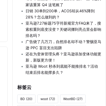
家该重算 Q4 这笔账了
日销 30单到200单，ACOS却从46%降到
28%？怎么做到的？
亚马逊7.27标题75字符新规官方FAQ来了，搜
索权重到底变没变？关键词挪到亮点里会影响
排名吗？
广告烧了几万刀，自然排名却不动？警惕亚马
逊 PPC 盲目支出陷阱
还在为变体管理头疼？亚马逊添加变体功能更
新，新版更方便！
亚马逊 Woot 秒杀到底能不能推排名？活动
结束后排名能撑多久？
标签云
BD
(20)
woot
(72)
WootBD
(27)