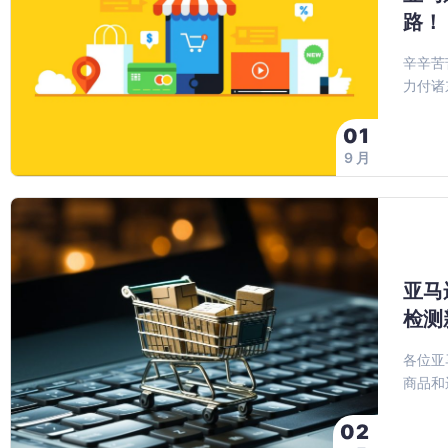
路！
辛辛苦
力付诸
01
9 月
亚马
检测
各位亚
商品和
02