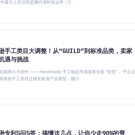
其中最引人关注的是履约准时送达率（O
逊手工类目大调整！从“GUILD”到标准品类，卖家
机遇与挑战
近期再出大动作 —— Handmade 手工制品市场迎来全面 “转型” 。平台
原有的手工类目迁移至标准产品类型，预计
逊专利5问5答：搞懂这几点，让你少走90%的弯