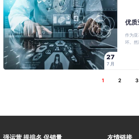
优质
作为亚
环。然
27
7 月
1
2
3
强运营 提排名 促销量
友情链接