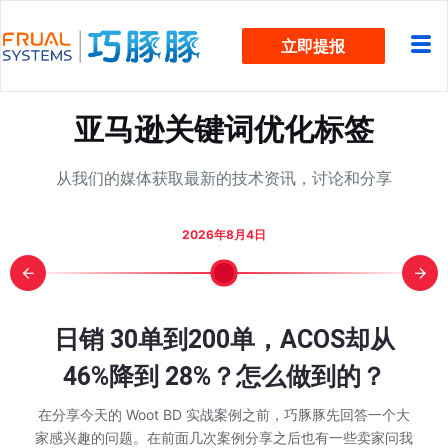
跳
立即提报
过
内
容
亚马逊关键词优化标签
从我们的媒体获取最新的技术资讯，讨论和分享
2026年8月4日
报？5 个
mazon 入口
次大促“劳
颈？看这
却被费用
，下一轮旺
细步骤图
日销 30单到200单，ACOS却从
亚马逊 W
日销 3
Other S
亚马逊 
亚马逊7
广告烧
还在为
近两万
旺季单
亚马逊 
Prim
WOO
始行动了
在该规划
全流程实
ot BD
算 Q4
跟卖？
46%降到 28%？怎么做到的？
不动？警
动节大
添加变
推排名
季已经
解：从
款家居老
46%降
方FA
吃掉？
消失
有现金流
没变？
的不只
情况，有不少卖家也
 秒杀的时候是不是
在分享今天的 Woot BD 实战案例之前，巧豚豚先回答一个大
巧豚豚最近在浏览
大家在第一次接触
在分享今天的 Wo
个在售的第三方卖家，
什么新兴工具？这和
家感兴趣的问题。 在前面几次案例分享之后也有一些卖家问我
都在讨论： 同一款
都有同一个感觉，
家感兴趣的问题。