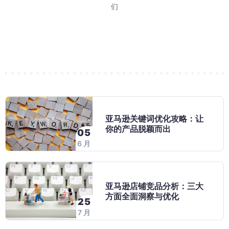
等报价-跑活动"三步
 15 日至 2027
环节。巧豚豚今天分享
了劳动节大促的消
26 日结束。对消费者来
不少卖家对 WOO
每天打开亚马逊后
亚马逊最近对卖家
这应该是多数卖家
巧豚豚了解到，202
又到了每周一例 W
巧豚豚今天登录
2026 年 Prim
们
 8 月 28 日到
7 个环节，环环相
进入旺季节奏
老品案例。
FBA、
会有这样的困扰：
息。亚马逊发送了劳
实在的问题：做完
走，但实际跑起来
加商品页面直接
说，这场大
一个 H
年 1
7月27日标题7
无非两个：搜索
亚马逊关键词优化攻略：让
你的产品脱颖而出
05
6 月
亚马逊店铺竞品分析：三大
方面全面洞察与优化
25
7 月