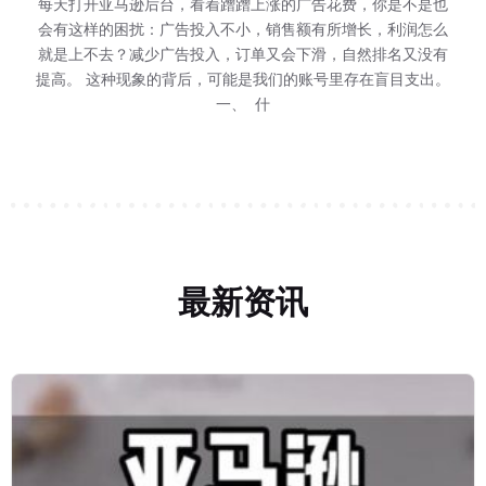
等报价-跑活动"三步
告花费，你是不是也
 15 日至 2027
 15 日至 2027
了劳动节大促的消
每天打开亚马逊后台，看着蹭蹭上涨的广告花费，你是不是也
不少卖家对 WOO
巧豚豚了解到，202
巧豚豚今天登录
的广告费？ 费用是
的广告费？ 费用是
们，那些做成功的
有所增长，利润怎么
 8 月 28 日到
远程配送、多渠道配送
远程配送、多渠道配送
7 个环节，环环相
会有这样的困扰：广告投入不小，销售额有所增长，利润怎么
息。亚马逊发送了劳
年 1 月 14 
走，但实际跑起来
告总花费，还有一个
告总花费，还有一个
有，但大家在亚马
群里讨论最多的问题
群里讨论最多的问题
一次重要促销机会 官方
滑，自然排名又没有
务。 对卖家来说，这不
务。 对卖家来说，这不
 70,000+ 卖
就是上不去？减少广告投入，订单又会下滑，自然排名又没有
9 月 7 日。 一
MCF、Buy wi
扣，每个环节都有明
要一刀切改我的链
要一刀切改我的链
号里存在盲目支出。
是怎么走的，配上
大促作为 Q
提高。 这种现象的背后，可能是我们的账号里存在盲目支出。
家、100,0
这次给出的
方FAQ，一次性回
方FAQ，一次性回
一、 什
底变没变？ 官方原
底变没变？ 官方原
最新资讯