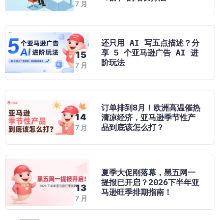
7 月
还只用 AI 写五点描述？分
享 5 个亚马逊广告 AI 进
15
阶玩法
7 月
订单排到8月！欧洲高温催热
14
清凉经济，亚马逊季节性产
品到底该怎么打？
7 月
夏季大促刚落幕，黑五网一
提报已开启？2026下半年亚
13
马逊旺季排期指南！
7 月