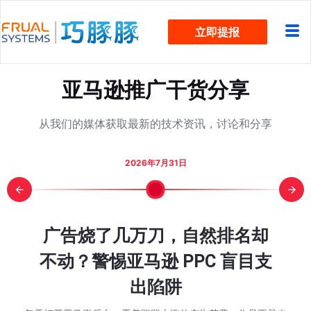
跳
立即提报
过
内
容
亚马逊推广干货分享
从我们的媒体获取最新的技术资讯，讨论和分享
2026年7月31日
COS却从
COS却从
次大促“劳
字符新规官
字符新规官
却被费用
然排名却
却被费用
细步骤图
广告烧了几万刀，自然排名却
日销 3
亚马逊 
旺季单
WOO
C 盲目支
始行动了
全流程实
么做到的？
么做到的？
重到底变
重到底变
算 Q4
算 Q4
不动？警惕亚马逊 PPC 盲目支
动节大
解：从
46%降
吃掉？
点里会影
点里会影
出陷阱
，巧豚豚先回答一个大
，巧豚豚先回答一个大
在分享今天的 Wo
后也有一些卖家问我
后也有一些卖家问我
家感兴趣的问题。