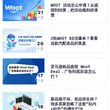
WOOT 活动怎么申请？从提
报到结算，把活动规则讲清
21
楚
7 月
3轮WOOT BD没爆单？看看
这款汽配老品的复盘
20
7 月
亚马逊标品提报 Woot
Deal，广告到底应该怎么
17
打？
7 月
新品推不动、老品排名掉？
很多卖家忽略了这套“站内
16
+站外”的增长打法