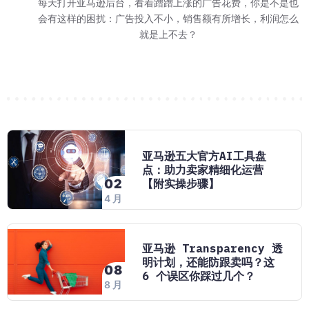
等报价-跑活动"三步
 15 日至 2027
环节。巧豚豚今天分享
了劳动节大促的消
26 日结束。对消费者来
每天打开亚马逊后台，看着蹭蹭上涨的广告花费，你是不是也
不少卖家对 WOO
亚马逊最近对卖家
这应该是多数卖家
巧豚豚了解到，202
又到了每周一例 W
巧豚豚今天登录
2026 年 Prim
 8 月 28 日到
7 个环节，环环相
进入旺季节奏
老品案例。
FBA、
会有这样的困扰：广告投入不小，销售额有所增长，利润怎么
息。亚马逊发送了劳
实在的问题：做完
走，但实际跑起来
加商品页面直接
说，这场大
一个 H
年 1
群里讨论最多的问题
就是上不去？
是要一刀切改我的链
亚马逊五大官方AI工具盘
点：助力卖家精细化运营
【附实操步骤】
02
4 月
亚马逊 Transparency 透
明计划，还能防跟卖吗？这
08
6 个误区你踩过几个？
8 月