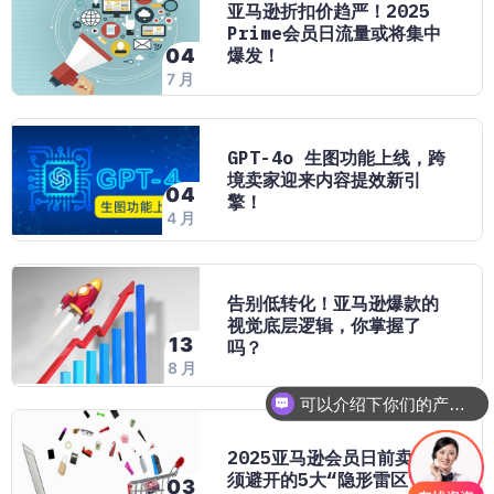
亚马逊折扣价趋严！2025
Prime会员日流量或将集中
爆发！
04
7 月
GPT-4o 生图功能上线，跨
境卖家迎来内容提效新引
04
擎！
4 月
告别低转化！亚马逊爆款的
视觉底层逻辑，你掌握了
13
吗？
8 月
可以介绍下你们的产品么
2025亚马逊会员日前卖家必
须避开的5大“隐形雷区”！
03