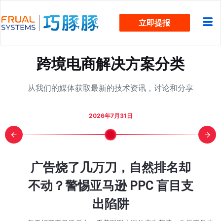
跳
立即提报
过
内
容
跨境电商解决方案分类
从我们的媒体获取最新的技术资讯，讨论和分享
2026年7月31日
报？5 个
COS却从
mazon 入口
次大促“劳
字符新规官
颈？看这
却被费用
，下一轮旺
细步骤图
广告烧了几万刀，自然排名却
亚马逊 W
日销 3
Other S
亚马逊 
还在为
近两万
旺季单
亚马逊 
Prim
WOO
始行动了
在该规划
全流程实
ot BD
么做到的？
重到底变
算 Q4
跟卖？
不动？警惕亚马逊 PPC 盲目支
动节大
添加变
推排名
季已经
解：从
款家居老
46%降
吃掉？
消失
点里会影
有现金流
出陷阱
的不只
情况，有不少卖家也
 秒杀的时候是不是
，巧豚豚先回答一个大
巧豚豚最近在浏览
大家在第一次接触
在分享今天的 Wo
个在售的第三方卖家，
什么新兴工具？这和
后也有一些卖家问我
都在讨论： 同一款
都有同一个感觉，
家感兴趣的问题。