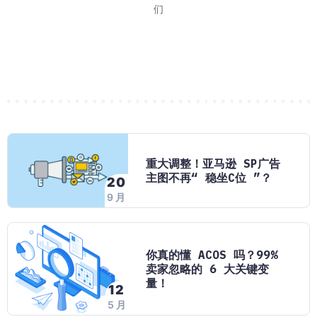
等报价-跑活动"三步
秒杀以前最关心也最
 15 日至 2027
环节。巧豚豚今天分享
是说只限定新品才能
了劳动节大促的消
26 日结束。对消费者来
不少卖家对 WOO
每天打开亚马逊后
亚马逊最近对卖家
这应该是多数卖家
巧豚豚了解到，202
又到了每周一例 W
WOOT 本质上
巧豚豚今天登录
2026 年 Prim
们
段，只要你有运营需
 8 月 28 日到
接排名会涨吗？活动
7 个环节，环环相
进入旺季节奏
老品案例。
FBA、
会有这样的困扰：
报。不管你是新品
息。亚马逊发送了劳
实在的问题：做完
走，但实际跑起来
加商品页面直接
说，这场大
一个 H
年 1
7月27日标题7
无非两个：搜索
重大调整！亚马逊 SP广告
主图不再“ 稳坐C位 ”？
20
9 月
你真的懂 ACOS 吗？99%
卖家忽略的 6 大关键变
量！
12
5 月