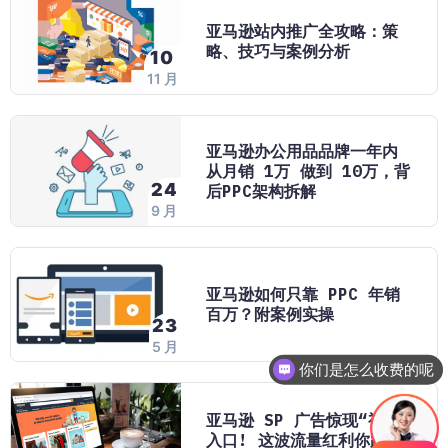
亚马逊站内推广全攻略：策
略、技巧与案例分析
10
11 月
亚马逊办公用品品牌一年内
从月销 1万 做到 10万，背
24
后PPC架构拆解
9 月
亚马逊如何只靠 PPC 年销
百万？附案例实操
23
5 月
你们是怎么收费的呢
亚马逊 SP 广告惊现“视频”
入口! 这波流量红利你跟不