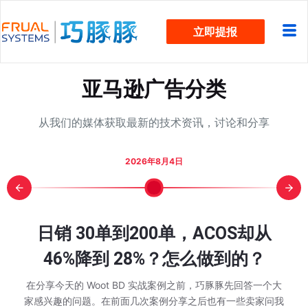
跳
立即提报
过
内
容
亚马逊广告分类
从我们的媒体获取最新的技术资讯，讨论和分享
2026年8月4日
mazon 入口
次大促“劳
是老品？什
颈？看这
却被费用
到底能不能
，下一轮旺
细步骤图
日销 30单到200单，ACOS却从
Other S
亚马逊 
亚马逊7
WOOT
广告烧
还在为
近两万
旺季单
亚马逊 
Prim
WOO
始行动了
排名能撑
在该规划
全流程实
ot BD
算 Q4
跟卖？
值得去
46%降到 28%？怎么做到的？
不动？警
动节大
添加变
推排名
季已经
解：从
款家居老
方FA
吃掉？
消失
么情
有现金流
没变？
的不只
情况，有不少卖家也
在分享今天的 Woot BD 实战案例之前，巧豚豚先回答一个大
巧豚豚最近在浏览
个在售的第三方卖家，
家感兴趣的问题。 在前面几次案例分享之后也有一些卖家问我
都在讨论： 同一款