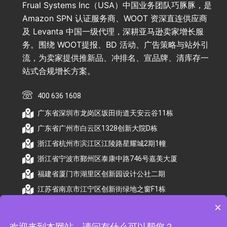
Frual Systems Inc（USA）中国业务团队巧豚豚，是
Amazon SPN 认证服务商、WOOT 资深直连供应商
及 Levanta 中国一级代理，深耕亚马逊卖家增长服
务。围绕 WOOT提报、BD 活动、广告策略与站外引
流，为卖家提供推新品、冲排名、宣品牌、清库存一
站式合规增长方案。
400 636 1608
广东省深圳市龙岗区坂田街道天安云谷11栋
广东省广州市白云区1328创新大院D栋
浙江省杭州市滨江区江陵路星耀城2期1幢
浙江省宁波市鄞州区泰康中路746号嘉美大厦
福建省厦门市湖里区创新园设计公社二期
江苏省南京市江宁区创新街绿地之窗F1栋
×
欢迎来到本网站，请问有什么可以帮您？