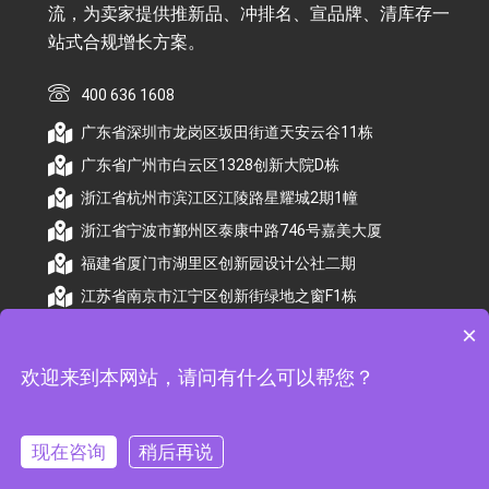
流，为卖家提供推新品、冲排名、宣品牌、清库存一
站式合规增长方案。
400 636 1608
广东省深圳市龙岗区坂田街道天安云谷11栋
广东省广州市白云区1328创新大院D栋
浙江省杭州市滨江区江陵路星耀城2期1幢
浙江省宁波市鄞州区泰康中路746号嘉美大厦
福建省厦门市湖里区创新园设计公社二期
江苏省南京市江宁区创新街绿地之窗F1栋
×
欢迎来到本网站，请问有什么可以帮您？
© 2026 杭州顺昕商务服务有限公司版权所有. All
Rights Reserved
现在咨询
稍后再说
备案号：
浙ICP备2026009174号