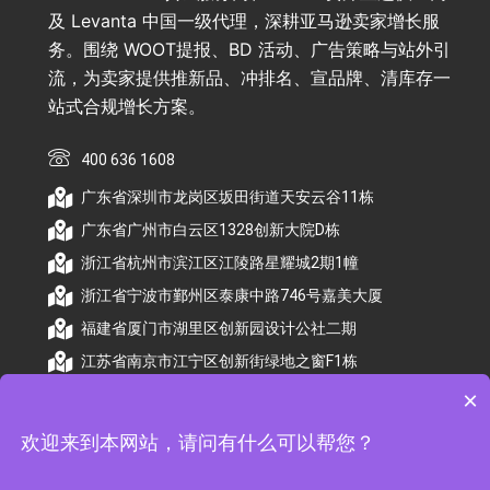
及 Levanta 中国一级代理，深耕亚马逊卖家增长服
务。围绕 WOOT提报、BD 活动、广告策略与站外引
流，为卖家提供推新品、冲排名、宣品牌、清库存一
站式合规增长方案。
400 636 1608
广东省深圳市龙岗区坂田街道天安云谷11栋
广东省广州市白云区1328创新大院D栋
浙江省杭州市滨江区江陵路星耀城2期1幢
浙江省宁波市鄞州区泰康中路746号嘉美大厦
福建省厦门市湖里区创新园设计公社二期
江苏省南京市江宁区创新街绿地之窗F1栋
×
欢迎来到本网站，请问有什么可以帮您？
© 2026 杭州顺昕商务服务有限公司版权所有. All
Rights Reserved