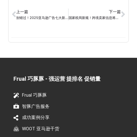
上一篇
下一篇
别错过！2025亚马逊广告七大新功能全解+实测建议
国家税局新规！跨境卖家信息将被平台直报税务局？
Frual 巧豚豚 - 强运营 提排名 促销量​
Frual 巧豚豚
智豚广告服务
成功案例分享
WOOT 亚马逊干货