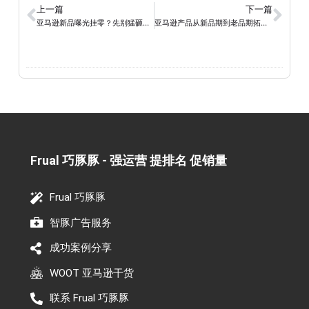
上一篇
下一篇
亚马逊新品曝光挂零？先别猛砸竞价！排查指南来了
亚马逊产品从新品期到老品期拓词策略分别是怎么样的？
Frual 巧豚豚 - 强运营 提排名 促销量​
Frual 巧豚豚
智豚广告服务
成功案例分享
WOOT 亚马逊干货
联系 Frual 巧豚豚