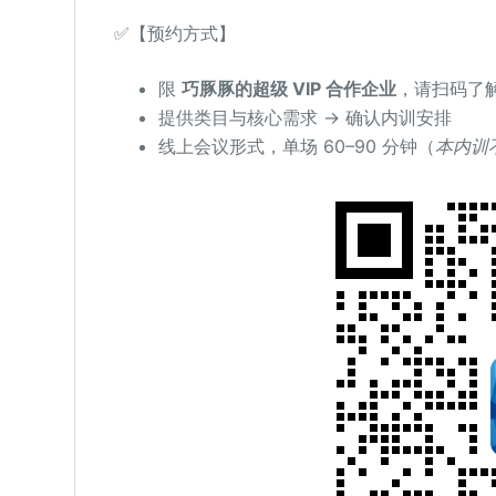
✅【预约方式】
限
巧豚豚的超级 VIP
合作企业
，请扫码了
提供类目与核心需求 → 确认内训安排
线上会议形式，单场 60–90 分钟 （
本内训