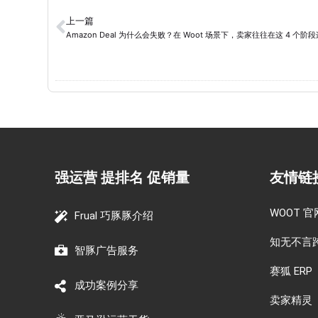
上一篇
强运营 提排名 促销量
友情链
WOOT 官
Frual 巧豚豚介绍
知无不言
智豚广告服务
赛狐 ERP
成功案例分享
卖家精灵