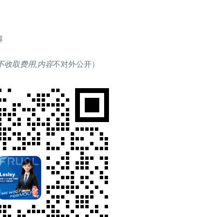
解
不收取费用
,
内容
不对外公开）