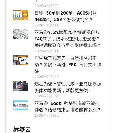
了
2026年8月5日
日销 30单到200单，ACOS却从
46%降到 28%？怎么做到的？
2026年8月4日
亚马逊7.27标题75字符新规官方
FAQ来了，搜索权重到底变没变？
关键词挪到亮点里会影响排名吗？
2026年8月3日
广告烧了几万刀，自然排名却不
动？警惕亚马逊 PPC 盲目支出陷
阱
2026年7月31日
还在为变体管理头疼？亚马逊添加
变体功能更新，新版更方便！
2026年7月30日
亚马逊 Woot 秒杀到底能不能推
排名？活动结束后排名能撑多久？
2026年7月29日
标签云