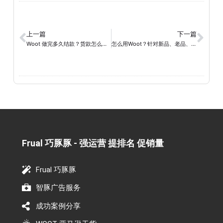
上一篇
下一篇
Woot 做完多久结款？货款怎么收，这一篇讲明白
怎么用Woot？针对新品、老品、清库存等不同场景，匹配“六步法”操作框架。
Frual 巧豚豚 - 强运营 提排名 促销量​
Frual 巧豚豚
智豚广告服务
成功案例分享