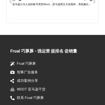
亚马逊少为人知的账号类型Woot详解
亚马逊黑五大促期间，系统频出状况，大批卖家批量清货被封号
Frual 巧豚豚 - 强运营 提排名 促销量​
Frual 巧豚豚
智豚广告服务
成功案例分享
WOOT 亚马逊干货
联系 Frual 巧豚豚