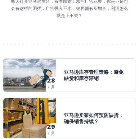
等报价-跑活动"三步
 15 日至 2027
环节。巧豚豚今天分享
了劳动节大促的消
26 日结束。对消费者来
每天打开亚马逊后台，看着蹭蹭上涨的广告花费，你是不是也
不少卖家对 WOO
亚马逊最近对卖家
这应该是多数卖家
巧豚豚了解到，202
又到了每周一例 W
巧豚豚今天登录
2026 年 Prim
 8 月 28 日到
7 个环节，环环相
进入旺季节奏
老品案例。
FBA、
会有这样的困扰：广告投入不小，销售额有所增长，利润怎么
息。亚马逊发送了劳
实在的问题：做完
走，但实际跑起来
加商品页面直接
说，这场大
一个 H
年 1
群里讨论最多的问题
就是上不去？
要一刀切改我的链
亚马逊库存管理策略：避免
缺货和库存滞销
28
7 月
亚马逊卖家如何预防缺货，
确保销售持续？
29
7 月