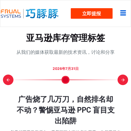
跳
立即提报
过
内
容
亚马逊库存管理标签
从我们的媒体获取最新的技术资讯，讨论和分享
2026年7月31日
报？5 个
COS却从
mazon 入口
次大促“劳
字符新规官
颈？看这
却被费用
，下一轮旺
细步骤图
广告烧了几万刀，自然排名却
亚马逊 W
日销 3
Other S
亚马逊 
还在为
近两万
旺季单
亚马逊 
Prim
WOO
始行动了
在该规划
全流程实
ot BD
么做到的？
重到底变
算 Q4
跟卖？
不动？警惕亚马逊 PPC 盲目支
动节大
添加变
推排名
季已经
解：从
款家居老
46%降
吃掉？
消失
点里会影
有现金流
出陷阱
的不只
情况，有不少卖家也
 秒杀的时候是不是
，巧豚豚先回答一个大
巧豚豚最近在浏览
大家在第一次接触
在分享今天的 Wo
个在售的第三方卖家，
什么新兴工具？这和
后也有一些卖家问我
都在讨论： 同一款
都有同一个感觉，
家感兴趣的问题。