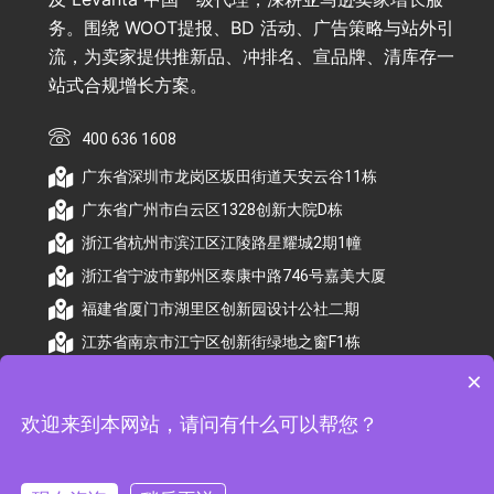
务。围绕 WOOT提报、BD 活动、广告策略与站外引
流，为卖家提供推新品、冲排名、宣品牌、清库存一
站式合规增长方案。
400 636 1608
广东省深圳市龙岗区坂田街道天安云谷11栋
广东省广州市白云区1328创新大院D栋
浙江省杭州市滨江区江陵路星耀城2期1幢
浙江省宁波市鄞州区泰康中路746号嘉美大厦
福建省厦门市湖里区创新园设计公社二期
江苏省南京市江宁区创新街绿地之窗F1栋
×
欢迎来到本网站，请问有什么可以帮您？
© 2026 杭州顺昕商务服务有限公司版权所有. All
Rights Reserved