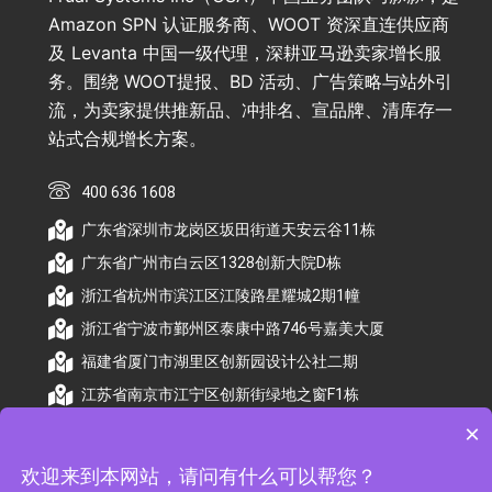
Amazon SPN 认证服务商、WOOT 资深直连供应商
及 Levanta 中国一级代理，深耕亚马逊卖家增长服
务。围绕 WOOT提报、BD 活动、广告策略与站外引
流，为卖家提供推新品、冲排名、宣品牌、清库存一
站式合规增长方案。
400 636 1608
广东省深圳市龙岗区坂田街道天安云谷11栋
广东省广州市白云区1328创新大院D栋
浙江省杭州市滨江区江陵路星耀城2期1幢
浙江省宁波市鄞州区泰康中路746号嘉美大厦
福建省厦门市湖里区创新园设计公社二期
江苏省南京市江宁区创新街绿地之窗F1栋
×
欢迎来到本网站，请问有什么可以帮您？