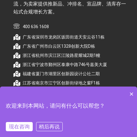
流，为卖家提供推新品、冲排名、宣品牌、清库存一
站式合规增长方案。
400 636 1608
广东省深圳市龙岗区坂田街道天安云谷11栋
广东省广州市白云区1328创新大院D栋
浙江省杭州市滨江区江陵路星耀城2期1幢
浙江省宁波市鄞州区泰康中路746号嘉美大厦
福建省厦门市湖里区创新园设计公社二期
江苏省南京市江宁区创新街绿地之窗F1栋
×
欢迎来到本网站，请问有什么可以帮您？
© 2026 杭州顺昕商务服务有限公司版权所有. All
Rights Reserved
现在咨询
稍后再说
备案号：
浙ICP备2026009174号