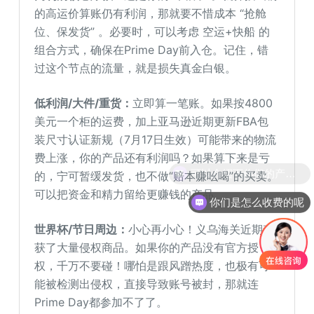
的高运价算账仍有利润，那就要不惜成本 “抢舱
位、保发货” 。必要时，可以考虑 空运+快船 的
组合方式，确保在Prime Day前入仓。记住，错
过这个节点的流量，就是损失真金白银。
低利润/大件/重货：
立即算一笔账。如果按4800
美元一个柜的运费，加上亚马逊近期更新FBA包
装尺寸认证新规（7月17日生效）可能带来的物流
费上涨，你的产品还有利润吗？如果算下来是亏
的，宁可暂缓发货，也不做“赔本赚吆喝”的买卖。
可以把资金和精力留给更赚钱的产品。
你们是怎么收费的呢
世界杯/节日周边：
小心再小心！义乌海关近期查
获了大量侵权商品。如果你的产品没有官方授
权，千万不要碰！哪怕是跟风蹭热度，也极有可
能被检测出侵权，直接导致账号被封，那就连
Prime Day都参加不了了。