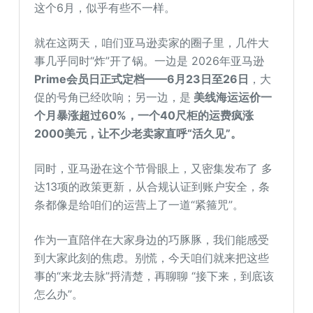
这个6月，似乎有些不一样。
就在这两天，咱们亚马逊卖家的圈子里，几件大
事几乎同时“炸”开了锅。一边是 2026年亚马逊
Prime会员日正式定档——6月23日至26日
，大
促的号角已经吹响；另一边，是
美线海运运价一
个月暴涨超过60%，一个40尺柜的运费疯涨
2000美元，让不少老卖家直呼“活久见”。
同时，亚马逊在这个节骨眼上，又密集发布了 多
达13项的政策更新，从合规认证到账户安全，条
条都像是给咱们的运营上了一道“紧箍咒”。
作为一直陪伴在大家身边的巧豚豚，我们能感受
到大家此刻的焦虑。别慌，今天咱们就来把这些
事的“来龙去脉”捋清楚，再聊聊 “接下来，到底该
怎么办”。