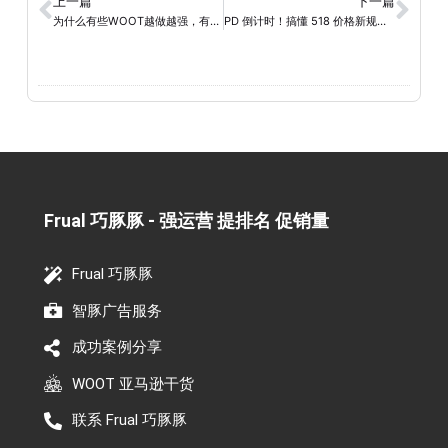
上一篇
下一篇
为什么有些WOOT越做越强，有些却只是“冲7天销量”？
PD 倒计时！搞懂 518 价格新规，附 Woot BD 全周期抢单策略
Frual 巧豚豚 - 强运营 提排名 促销量​
Frual 巧豚豚
智豚广告服务
成功案例分享
WOOT 亚马逊干货
联系 Frual 巧豚豚