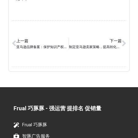
上一篇
下一篇
亚马逊品牌备案：保护知识产权、稳健扩展业务
制定亚马逊卖家策略，提高转化率：让你的产品在亚马逊中脱颖而出的实战策略
Frual 巧豚豚 - 强运营 提排名 促销量​
Frual 巧豚豚
智豚广告服务