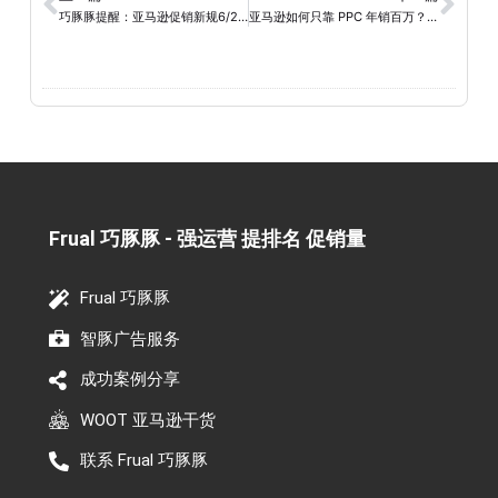
巧豚豚提醒：亚马逊促销新规6/2生效，事关Deal/Coupon
亚马逊如何只靠 PPC 年销百万？附案例实操
Frual 巧豚豚 - 强运营 提排名 促销量​
Frual 巧豚豚
智豚广告服务
成功案例分享
WOOT 亚马逊干货
联系 Frual 巧豚豚