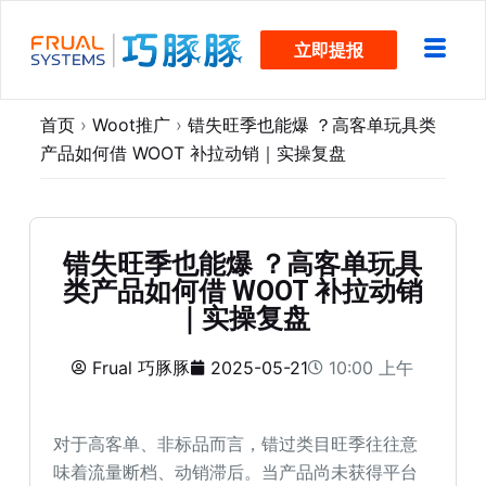
跳
立即提报
过
内
容
首页
›
Woot推广
›
错失旺季也能爆 ？高客单玩具类
产品如何借 WOOT 补拉动销｜实操复盘
错失旺季也能爆 ？高客单玩具
类产品如何借 WOOT 补拉动销
｜实操复盘
Frual 巧豚豚
2025-05-21
10:00 上午
对于高客单、非标品而言，错过类目旺季往往意
味着流量断档、动销滞后。当产品尚未获得平台