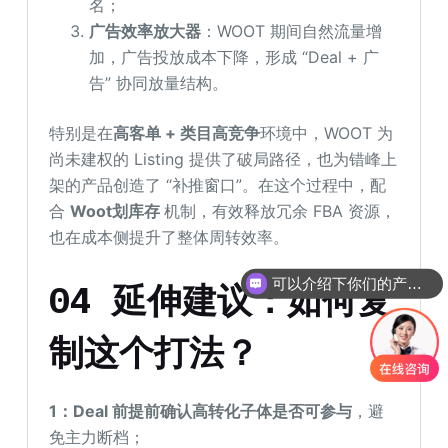
名；
广告效率放大器
：WOOT 期间自然流量增
加，广告投放成本下降，形成 “Deal + 广
告” 协同放量结构。
特别是在
高客单 + 类目高竞争
环境中，WOOT 为
尚未建权的 Listing 提供了破局路径，也为错峰上
架的产品创造了 “补推窗口”。在这个过程中，配
合
Woot划库存
机制，有效释放冗余 FBA 资源，
也在成本侧提升了整体周转效率。
可以介绍下你们的产品么
04 延伸建议：如何复
制这个打法？
1：Deal 前提前确认高转化子体是否可参与
，避
免主力断档；