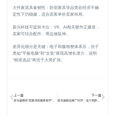
大件家居具备韧性：卧室家具等品类在经济不确
定性下仍稳健，适合高客单价卖家布局。
新兴科技可提前卡位：VR、AI相关硬件正爆发，
卖家可结合配件、周边做延伸。
差异化细分是关键：电子和服饰整体承压，但子
类如“平板电脑”和“女装”展现高增长潜力，说明
“精准选品”将优于大类扩张。
上一篇
下一篇
亚马逊测试“卖家消息服务助手”，客服效率提升迎来新工具
亚马逊新品推广SOP：这个四阶段打法值得收藏！