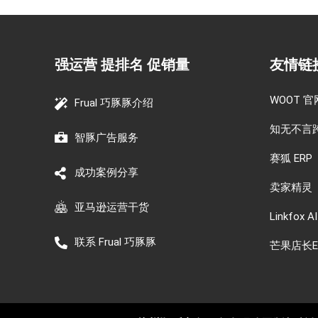
强运营 提排名 促销量
友情链
WOOT 官
Frual 巧豚豚介绍
知无不言
智豚广告服务
赛狐 ERP
成功案例分享
卖家精灵
亚马逊运营干货
Linkfox AI
联系 Frual 巧豚豚
芒果店长E