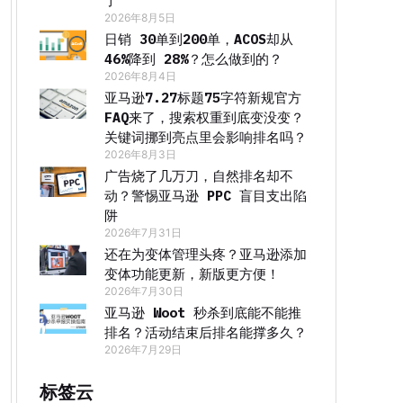
了
2026年8月5日
日销 30单到200单，ACOS却从
46%降到 28%？怎么做到的？
2026年8月4日
亚马逊7.27标题75字符新规官方
FAQ来了，搜索权重到底变没变？
关键词挪到亮点里会影响排名吗？
2026年8月3日
广告烧了几万刀，自然排名却不
动？警惕亚马逊 PPC 盲目支出陷
阱
2026年7月31日
还在为变体管理头疼？亚马逊添加
变体功能更新，新版更方便！
2026年7月30日
亚马逊 Woot 秒杀到底能不能推
排名？活动结束后排名能撑多久？
2026年7月29日
标签云