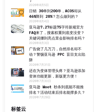
了
2026年8月5日
日销 30单到200单，ACOS却从
46%降到 28%？怎么做到的？
2026年8月4日
亚马逊7.27标题75字符新规官方
FAQ来了，搜索权重到底变没变？
关键词挪到亮点里会影响排名吗？
2026年8月3日
广告烧了几万刀，自然排名却不
动？警惕亚马逊 PPC 盲目支出陷
阱
2026年7月31日
还在为变体管理头疼？亚马逊添加
变体功能更新，新版更方便！
2026年7月30日
亚马逊 Woot 秒杀到底能不能推
排名？活动结束后排名能撑多久？
2026年7月29日
标签云