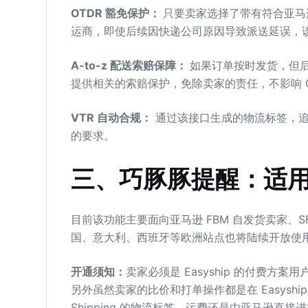
OTDR 豁免保护：
只要卖家选择了带有符合亚马
运商，即使后续因快递公司原因导致派送延误，该
A-to-z 配送索赔保障：
如果订单按时发货，但后续
提供相关的索赔保护，免除卖家的责任，不影响 
VTR 自动合规：
通过该接口生成的物流标签，追
的要求。
三
、
巧豚豚
提醒
：
适
目前该功能主要面向亚马逊 FBM 自发货卖家、SF
国、意大利、西班牙等欧洲站点也将陆续开放使
开通须知：
卖家必须是 Easyship 的付费方案用
另外虽然卖家的比价和打单操作都是在 Easyship
Shipping 的物流标签，运费还是由亚马逊直