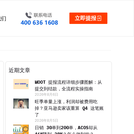
立即提报
我们
近期文章
WOOT 提报流程详细步骤图解：从
提交到结款，全流程实操指南
2026年8月6日
旺季单量上涨，利润却被费用吃
掉？亚马逊卖家该重算 Q4 这笔账
了
2026年8月5日
日销 30单到200单，ACOS却从