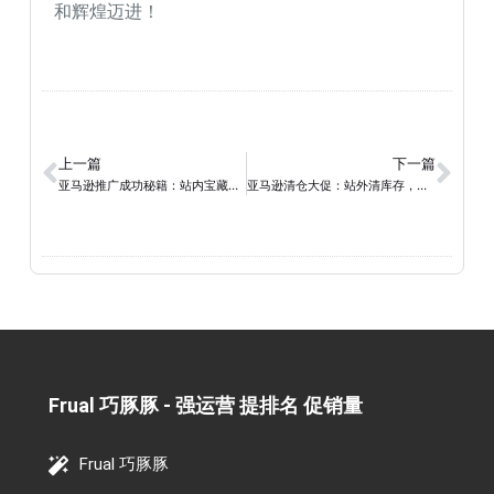
和辉煌迈进！
上一篇
下一篇
亚马逊推广成功秘籍：站内宝藏、站外拓荒、掌握推广技巧，成就销售王者！
亚马逊清仓大促：站外清库存，助力销量飞跃
Frual 巧豚豚 - 强运营 提排名 促销量​
Frual 巧豚豚