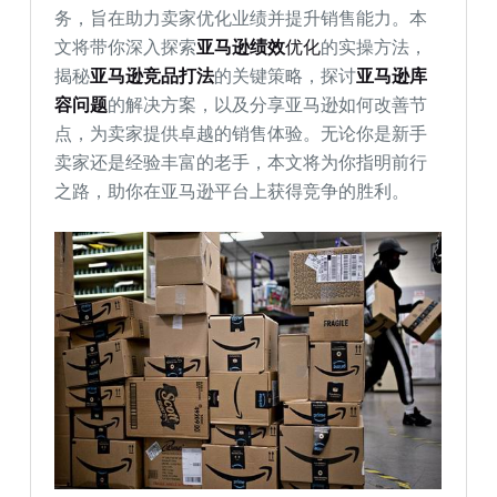
务，旨在助力卖家优化业绩并提升销售能力。本
文将带你深入探索
亚马逊绩效
优化
的实操方法，
揭秘
亚马逊竞品打法
的关键策略，探讨
亚马逊库
容问题
的解决方案，以及分享亚马逊如何改善节
点，为卖家提供卓越的销售体验。无论你是新手
卖家还是经验丰富的老手，本文将为你指明前行
之路，助你在亚马逊平台上获得竞争的胜利。