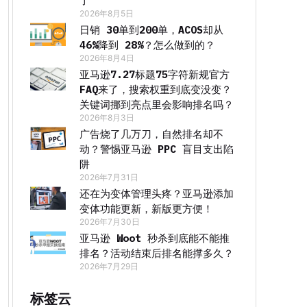
了
2026年8月5日
日销 30单到200单，ACOS却从
46%降到 28%？怎么做到的？
2026年8月4日
亚马逊7.27标题75字符新规官方
FAQ来了，搜索权重到底变没变？
关键词挪到亮点里会影响排名吗？
2026年8月3日
广告烧了几万刀，自然排名却不
动？警惕亚马逊 PPC 盲目支出陷
阱
2026年7月31日
还在为变体管理头疼？亚马逊添加
变体功能更新，新版更方便！
2026年7月30日
亚马逊 Woot 秒杀到底能不能推
排名？活动结束后排名能撑多久？
2026年7月29日
标签云