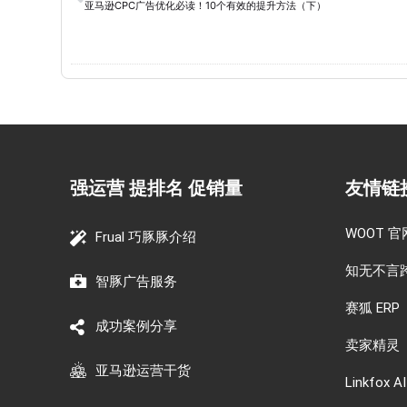
亚马逊CPC广告优化必读！10个有效的提升方法（下）
强运营 提排名 促销量
友情链
WOOT 官
Frual 巧豚豚介绍
知无不言
智豚广告服务
赛狐 ERP
成功案例分享
卖家精灵
亚马逊运营干货
Linkfox AI