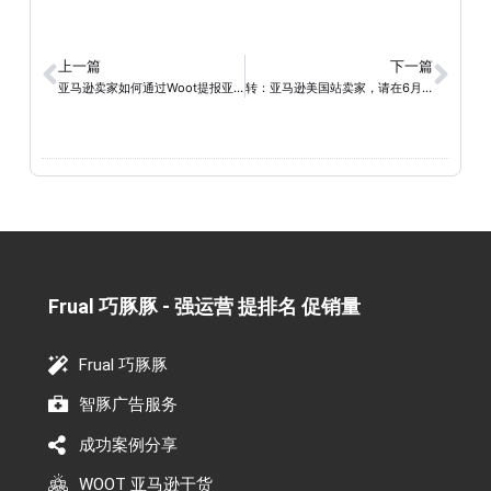
上一篇
下一篇
亚马逊卖家如何通过Woot提报亚马逊站内秒杀活动？
转：亚马逊美国站卖家，请在6月27日前完成新法案要求的信息审查
Frual 巧豚豚 - 强运营 提排名 促销量​
Frual 巧豚豚
智豚广告服务
成功案例分享
WOOT 亚马逊干货