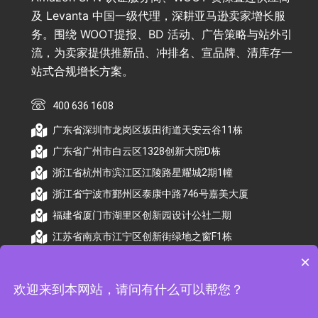
及 Levanta 中国一级代理，深耕亚马逊卖家增长服
务。围绕 WOOT提报、BD 活动、广告策略与站外引
流，为卖家提供推新品、冲排名、宣品牌、清库存一
站式合规增长方案。
400 636 1608
广东省深圳市龙岗区坂田街道天安云谷11栋
广东省广州市白云区1328创新大院D栋
浙江省杭州市滨江区江陵路星耀城2期1幢
浙江省宁波市鄞州区泰康中路746号嘉美大厦
福建省厦门市湖里区创新园设计公社二期
江苏省南京市江宁区创新街绿地之窗F1栋
×
欢迎来到本网站，请问有什么可以帮您？
© 2026 杭州顺昕商务服务有限公司版权所有. All