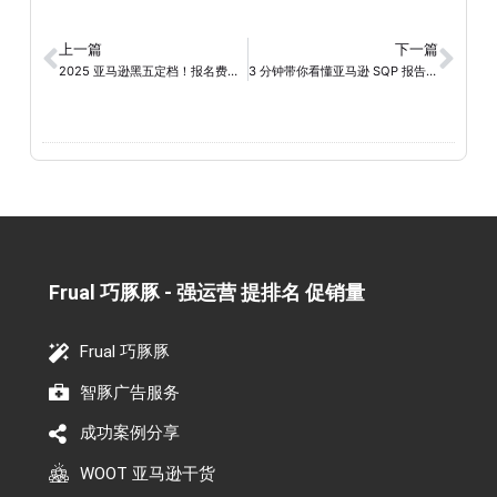
上一篇
下一篇
2025 亚马逊黑五定档！报名费翻倍、广告再加税，卖家如何降本增效？
3 分钟带你看懂亚马逊 SQP 报告，快速找出高转化关键词！
Frual 巧豚豚 - 强运营 提排名 促销量​
Frual 巧豚豚
智豚广告服务
成功案例分享
WOOT 亚马逊干货