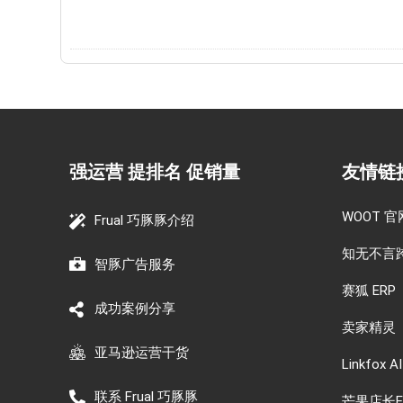
强运营 提排名 促销量
友情链
WOOT 官
Frual 巧豚豚介绍
知无不言
智豚广告服务
赛狐 ERP
成功案例分享
卖家精灵
亚马逊运营干货
Linkfox AI
联系 Frual 巧豚豚
芒果店长E