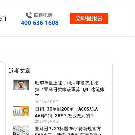
立即提报
我们
近期文章
旺季单量上涨，利润却被费用吃
掉？亚马逊卖家该重算 Q4 这笔账
了
2026年8月5日
日销 30单到200单，ACOS却从
46%降到 28%？怎么做到的？
2026年8月4日
亚马逊7.27标题75字符新规官方