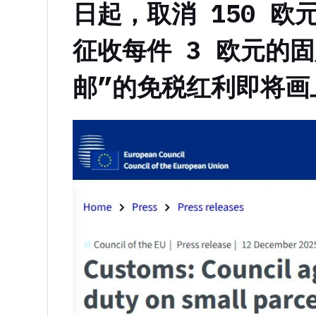
日
起，取消
150 欧
征收每件
3 欧元
的固
邮”的免税红利即将画