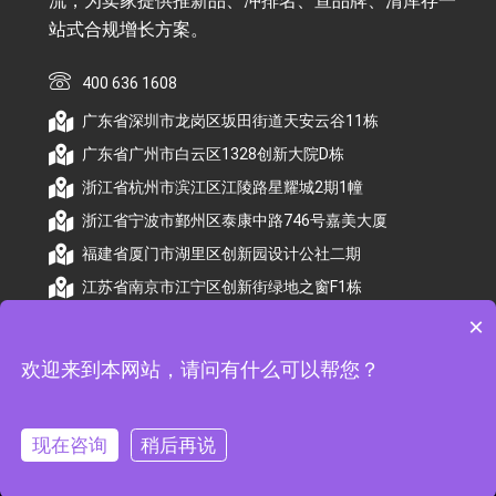
流，为卖家提供推新品、冲排名、宣品牌、清库存一
站式合规增长方案。
400 636 1608
广东省深圳市龙岗区坂田街道天安云谷11栋
广东省广州市白云区1328创新大院D栋
浙江省杭州市滨江区江陵路星耀城2期1幢
浙江省宁波市鄞州区泰康中路746号嘉美大厦
福建省厦门市湖里区创新园设计公社二期
江苏省南京市江宁区创新街绿地之窗F1栋
×
欢迎来到本网站，请问有什么可以帮您？
© 2026 杭州顺昕商务服务有限公司版权所有. All
Rights Reserved
现在咨询
稍后再说
备案号：
浙ICP备2026009174号