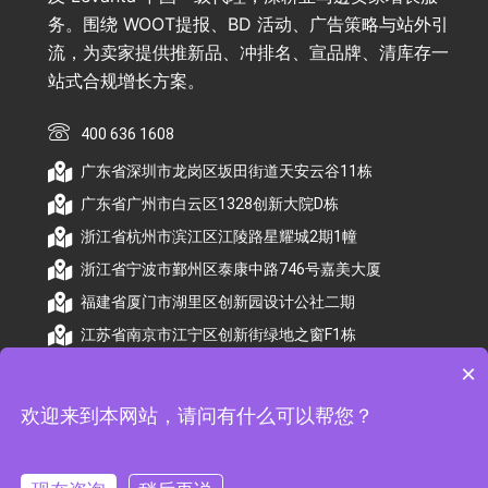
务。围绕 WOOT提报、BD 活动、广告策略与站外引
流，为卖家提供推新品、冲排名、宣品牌、清库存一
站式合规增长方案。
400 636 1608
广东省深圳市龙岗区坂田街道天安云谷11栋
广东省广州市白云区1328创新大院D栋
浙江省杭州市滨江区江陵路星耀城2期1幢
浙江省宁波市鄞州区泰康中路746号嘉美大厦
福建省厦门市湖里区创新园设计公社二期
江苏省南京市江宁区创新街绿地之窗F1栋
×
欢迎来到本网站，请问有什么可以帮您？
© 2026 杭州顺昕商务服务有限公司版权所有. All
Rights Reserved