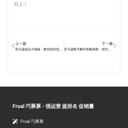
日上！
上一篇
下一篇
亚马逊选品大揭秘：教你如何找到中国畅销产品
亚马逊账号解封策略揭密：成功重返销售巅峰的秘诀
Frual 巧豚豚 - 强运营 提排名 促销量​
Frual 巧豚豚