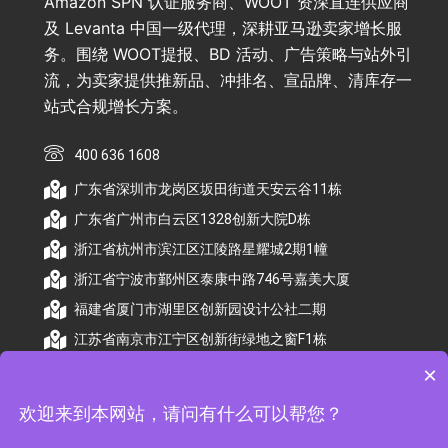
Amazon SPN 认证服务商、WOOT 资深直连供应商
及 Levanta 中国一级代理，深耕亚马逊卖家增长服
务。围绕 WOOT提报、BD 活动、广告策略与站外引
流，为卖家提供推新品、冲排名、宣品牌、清库存一
站式合规增长方案。
400 636 1608
广东省深圳市龙岗区坂田街道天安云谷11栋
广东省广州市白云区1328创新大院D栋
浙江省杭州市滨江区江陵路星耀城2期1幢
浙江省宁波市鄞州区泰康中路746号嘉美大厦
福建省厦门市湖里区创新园设计公社二期
江苏省南京市江宁区创新街绿地之窗F1栋
×
欢迎来到本网站，请问有什么可以帮您？
© 2026 杭州顺昕商务服务有限公司版权所有. All