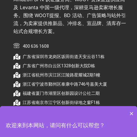
及 Levanta 中国一级代理，深耕亚马逊卖家增长服
务。围绕 WOOT提报、BD 活动、广告策略与站外引
流，为卖家提供推新品、冲排名、宣品牌、清库存一
站式合规增长方案。
400 636 1608
广东省深圳市龙岗区坂田街道天安云谷11栋
广东省广州市白云区1328创新大院D栋
浙江省杭州市滨江区江陵路星耀城2期1幢
浙江省宁波市鄞州区泰康中路746号嘉美大厦
福建省厦门市湖里区创新园设计公社二期
江苏省南京市江宁区创新街绿地之窗F1栋
×
欢迎来到本网站，请问有什么可以帮您？
© 2026 杭州顺昕商务服务有限公司版权所有. All