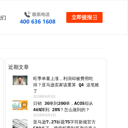
立即提报
我们
近期文章
旺季单量上涨，利润却被费用吃
掉？亚马逊卖家该重算 Q4 这笔账
了
2026年8月5日
日销 30单到200单，ACOS却从
46%降到 28%？怎么做到的？
2026年8月4日
亚马逊7.27标题75字符新规官方