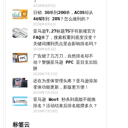
了
2026年8月5日
日销 30单到200单，ACOS却从
46%降到 28%？怎么做到的？
2026年8月4日
亚马逊7.27标题75字符新规官方
FAQ来了，搜索权重到底变没变？
关键词挪到亮点里会影响排名吗？
2026年8月3日
广告烧了几万刀，自然排名却不
动？警惕亚马逊 PPC 盲目支出陷
阱
2026年7月31日
还在为变体管理头疼？亚马逊添加
变体功能更新，新版更方便！
2026年7月30日
亚马逊 Woot 秒杀到底能不能推
排名？活动结束后排名能撑多久？
2026年7月29日
标签云