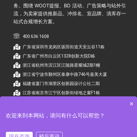
务。围绕 WOOT提报、BD 活动、广告策略与站外引
流，为卖家提供推新品、冲排名、宣品牌、清库存一
站式合规增长方案。
400 636 1608
广东省深圳市龙岗区坂田街道天安云谷11栋
广东省广州市白云区1328创新大院D栋
浙江省杭州市滨江区江陵路星耀城2期1幢
浙江省宁波市鄞州区泰康中路746号嘉美大厦
福建省厦门市湖里区创新园设计公社二期
江苏省南京市江宁区创新街绿地之窗F1栋
×
欢迎来到本网站，请问有什么可以帮您？
© 2026 杭州顺昕商务服务有限公司版权所有. All
Rights Reserved
现在咨询
稍后再说