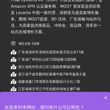
Amazon SPN 认证服务商、WOOT 资深直连供应商
及 Levanta 中国一级代理，深耕亚马逊卖家增长服
务。围绕 WOOT提报、BD 活动、广告策略与站外引
流，为卖家提供推新品、冲排名、宣品牌、清库存一
站式合规增长方案。
400 636 1608
广东省深圳市龙岗区坂田街道天安云谷11栋
广东省广州市白云区1328创新大院D栋
浙江省杭州市滨江区江陵路星耀城2期1幢
浙江省宁波市鄞州区泰康中路746号嘉美大厦
福建省厦门市湖里区创新园设计公社二期
江苏省南京市江宁区创新街绿地之窗F1栋
×
欢迎来到本网站，请问有什么可以帮您？