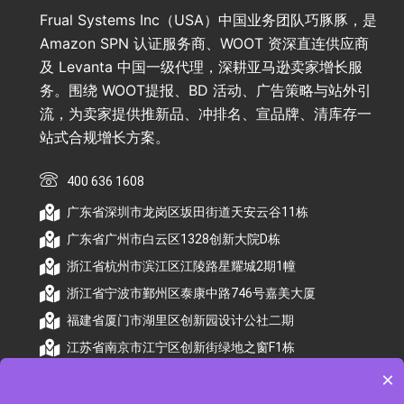
Frual Systems Inc（USA）中国业务团队巧豚豚，是
Amazon SPN 认证服务商、WOOT 资深直连供应商
及 Levanta 中国一级代理，深耕亚马逊卖家增长服
务。围绕 WOOT提报、BD 活动、广告策略与站外引
流，为卖家提供推新品、冲排名、宣品牌、清库存一
站式合规增长方案。
400 636 1608
广东省深圳市龙岗区坂田街道天安云谷11栋
广东省广州市白云区1328创新大院D栋
浙江省杭州市滨江区江陵路星耀城2期1幢
浙江省宁波市鄞州区泰康中路746号嘉美大厦
福建省厦门市湖里区创新园设计公社二期
江苏省南京市江宁区创新街绿地之窗F1栋
×